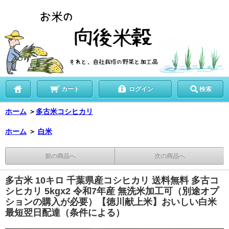
カート
ログイン
検索
ホーム
＞
多古米コシヒカリ
ホーム
＞
白米
前の商品へ
次の商品へ
多古米 10キロ 千葉県産コシヒカリ 送料無料 多古コ
シヒカリ 5kgx2 令和7年産 無洗米加工可（別途オプ
ションの購入が必要）【徳川献上米】おいしい白米
最短翌日配達（条件による）