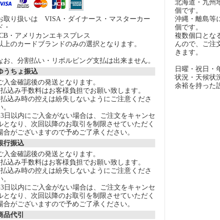
北海道・九州
個です。
お取り扱いは VISA・ダイナース・マスターカー
沖縄・離島等
ド・
個です。
JCB・アメリカンエキスプレス
複数個口とな
以上のカードブランドのみの選択となります。
んので、ご注
きます。
なお、分割払い・リボルビング支払は出来ません。
日曜・祝日・
ゆうちょ振込
状況・天候状
ご入金確認後の発送となります。
余裕を持った
●払込み手数料はお客様負担でお願い致します。
●払込み時の控えは紛失しないようにご注意くださ
い。
●3日以内にご入金がない場合は、ご注文をキャンセ
ルとなり、次回以降のお取引を制限させていただく
場合がございますので予めご了承ください。
銀行振込
ご入金確認後の発送となります。
●払込み手数料はお客様負担でお願い致します。
●払込み時の控えは紛失しないようにご注意くださ
い。
●3日以内にご入金がない場合は、ご注文をキャンセ
ルとなり、次回以降のお取引を制限させていただく
場合がございますので予めご了承ください。
商品代引