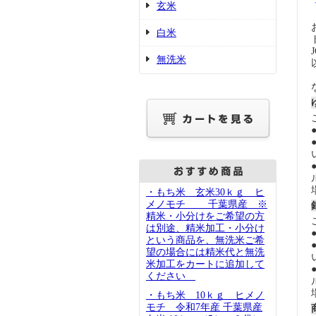
玄米
白米
無洗米
・もち米 玄米30ｋｇ ヒ
メノモチ 千葉県産 ※
精米・小分けをご希望の方
は別途、精米加工・小分け
という商品を、無洗米ご希
望の場合には精米代と無洗
米加工をカートに追加して
ください
・もち米 10ｋｇ ヒメノ
モチ 令和7年産 千葉県産