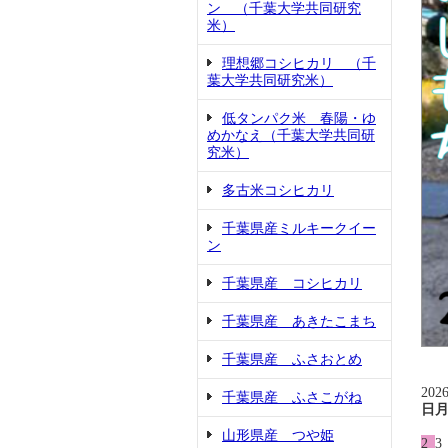
ン （千葉大学共同研究
米）
理想郷コシヒカリ （千
葉大学共同研究米）
低タンパク米 春陽・ゆ
めかなえ（千葉大学共同研
究米）
多古米コシヒカリ
千葉県産ミルキークイー
ン
千葉県産 コシヒカリ
千葉県産 あきたこまち
千葉県産 ふさおとめ
202
千葉県産 ふさこがね
日
山形県産 つや姫
2
3