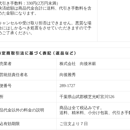
代引き手数料：330円(2万円未満）
決済総額は商品代金合計に送料、代引き手数料を含
めた金額になります。
キャンセルや受け取り拒否はできません。悪質な場
合にはしかるべき処置をさせていただきますので予
めご了承ください。
売業者
株式会社 向後米穀
営統括責任者名
向後雅秀
便番号
289-1727
所
千葉県山武郡横芝光町宮川526
商品は全て税込みです。
品代金以外の料金の説明
送料、精米料、小分け包装、代引き手
込有効期限
ご注文より７日