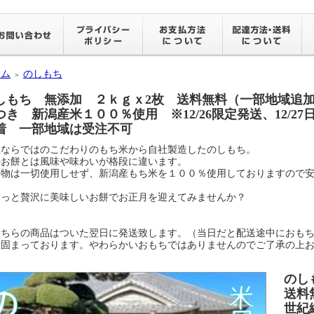
ーム
のしもち
＞
しもち 無添加 ２ｋｇｘ2枚 送料無料（一部地域追
つき 新潟産米１００％使用 ※12/26限定発送、12/27
着 一部地域は受注不可
屋ならではのこだわりのもち米から自社製造したのしもち。
のお餅とは風味や味わいが格段に違います。
加物は一切使用しせず、新潟産もち米を１００％使用しておりますので
ょっと贅沢に美味しいお餅でお正月を迎えてみませんか？
こちらの商品はついた翌日に発送致します。（当日だと配送途中におも
は固まっております。やわらかいおもちではありませんのでご了承の上
のし
送料
世紀