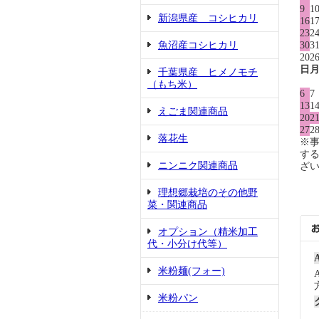
9
1
新潟県産 コシヒカリ
16
1
23
2
魚沼産コシヒカリ
30
3
202
日
千葉県産 ヒメノモチ
（もち米）
6
7
13
1
えごま関連商品
20
2
27
2
落花生
※
す
ニンニク関連商品
ざ
理想郷栽培のその他野
菜・関連商品
オプション（精米加工
代・小分け代等）
米粉麺(フォー)
米粉パン