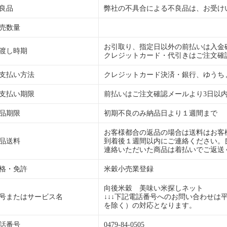
良品
弊社の不具合による不良品は、お受け
売数量
お引取り、指定日以外の前払いは入金
渡し時期
クレジットカード・代引きはご注文確
支払い方法
クレジットカード決済・銀行、ゆうち
支払い期限
前払いはご注文確認メールより3日以
品期限
初期不良のみ納品日より１週間まで
お客様都合の返品の場合は送料はお客
品送料
到着後１週間以内にご連絡ください。
連絡いただいた商品は着払いでご返送
格・免許
米穀小売業登録
向後米穀 美味い米探しネット
号またはサービス名
↓↓↓下記電話番号へのお問い合わせは平日のA
を除く）の対応となります。
話番号
0479-84-0505