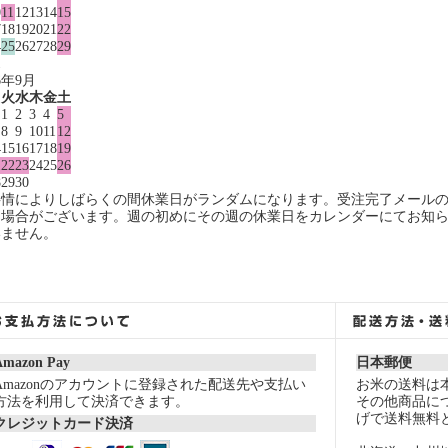
0
11
12
13
14
15
7
18
19
20
21
22
4
25
26
27
28
29
1
6年9月
月
火
水
木
金
土
1
2
3
4
5
8
9
10
11
12
4
15
16
17
18
19
1
22
23
24
25
26
8
29
30
事情によりしばらくの間休業日がランダムになります。受注完了メール
る場合がございます。週の初めにその週の休業日をカレンダーにてお知
いません。
Amazon Pay
日本郵便
Amazonのアカウントに登録された配送先や支払い
お米の送料は
方法を利用して決済できます。
その他商品につ
げで送料無料
クレジットカード決済