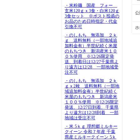
・米粉麺 国産 フォー
玄米120ｇｘ3食・白米120ｇ
公
3食セット ※ポスト投函の
お品のため日時指定・代金
引換不可
ホ
・のしもち 無添加 ２ｋ
ｇ 送料無料（一部地域追
加料金有）半世紀続く米屋
のもちつき 新潟産米１０
０％使用 ※12/26限定発
送、到着日は12/27千葉県よ
り遠方は12/28 一部地域受
注不可
・のしもち 無添加 ２ｋ
ｇｘ2枚 送料無料（一部地
域追加料金有）半世紀続く
米屋のもちつき 新潟産米
１００％使用 ※12/26限定
発送、12/27日到着、千葉県
より遠方は12/28到着 一部
地域は受注不可
・米 5ｋｇ 理想郷ミルキー
クイーン 令和７年産 千葉
県産ミルキークイーン 5ｋ