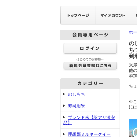
ホ
の
ち
到
はじめてのお客様へ
米
他
添
ち
のしもち
※
寿司用米
に
ブレンド米【訳アリ激安
品】
理想郷ミルキークイー