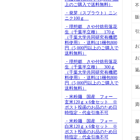
上のご購入で送料無料）
不
・発芽（スプラウト）ニン
販
ニク100ｇ
・理想郷 さや付焙煎落花
引
生（千葉半立種） 170ｇ
（千葉大学共同研究有機肥
料使用）・送料は1梱包800
お
円（5,000円以上のご購入で
送料無料）
お
・理想郷 さや付焙煎落花
生（千葉半立種） 300ｇ
返
（千葉大学共同研究有機肥
料使用）・送料は1梱包800
円（5,000円以上のご購入で
返
送料無料）
・米粉麺 国産 フォー
玄米120ｇｘ6食セット ※
資
ポスト投函のお品のため日
時指定・代金引換不可
・米粉麺 国産 フォー
屋
白米120ｇｘ6食セット ※
ポスト投函のお品のため日
時指定・代金引換不可
電