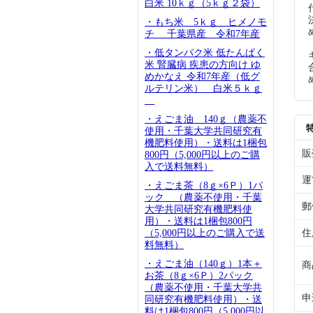
白米 10ｋｇ（5ｋｇ２袋）
・もち米 5ｋｇ ヒメノモ
チ 千葉県産 令和7年産
・低タンパク米 低たんぱく
米 腎臓病 疾患の方向け ゆ
めかなえ 令和7年産（低グ
ルテリン米） 白米５ｋｇ
・えごま油 140ｇ（農薬不
使用・千葉大学共同研究有
機肥料使用）・送料は1梱包
販
800円（5,000円以上のご購
入で送料無料）
運
・えごま茶（8ｇ×6Ｐ）1パ
ック （農薬不使用・千葉
郵
大学共同研究有機肥料使
用）・送料は1梱包800円
（5,000円以上のご購入で送
住
料無料）
・えごま油（140ｇ）1本＋
商
お茶（8ｇ×6Ｐ）2パック
（農薬不使用・千葉大学共
申
同研究有機肥料使用）・送
料は1梱包800円（5,000円以