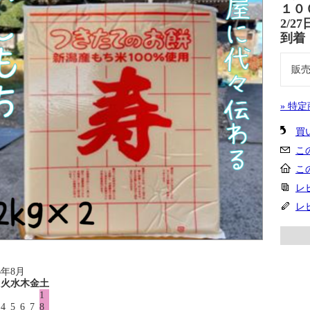
１０
2/2
到着
販
» 特
買
こ
こ
レ
レ
6年8月
月
火
水
木
金
土
1
4
5
6
7
8