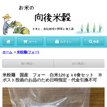
カート
ログイン
検索
ホーム
＞
米粉麺(フォー)
前の商品へ
次の商品へ
米粉麺 国産 フォー 白米120ｇｘ6食セット ※
ポスト投函のお品のため日時指定・代金引換不可