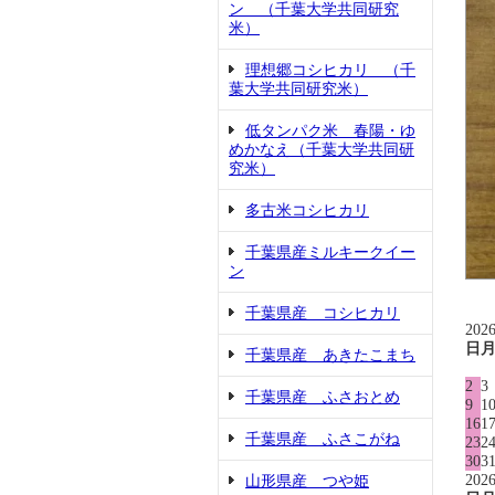
ン （千葉大学共同研究
米）
理想郷コシヒカリ （千
葉大学共同研究米）
低タンパク米 春陽・ゆ
めかなえ（千葉大学共同研
究米）
多古米コシヒカリ
千葉県産ミルキークイー
ン
千葉県産 コシヒカリ
202
日
千葉県産 あきたこまち
2
3
千葉県産 ふさおとめ
9
1
16
1
千葉県産 ふさこがね
23
2
30
3
202
山形県産 つや姫