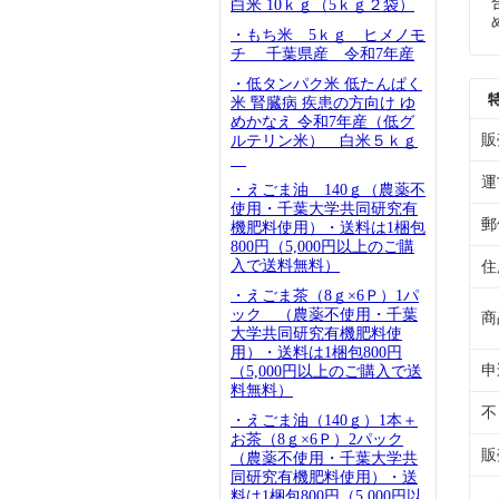
白米 10ｋｇ（5ｋｇ２袋）
・もち米 5ｋｇ ヒメノモ
チ 千葉県産 令和7年産
・低タンパク米 低たんぱく
米 腎臓病 疾患の方向け ゆ
めかなえ 令和7年産（低グ
販
ルテリン米） 白米５ｋｇ
運
・えごま油 140ｇ（農薬不
使用・千葉大学共同研究有
郵
機肥料使用）・送料は1梱包
800円（5,000円以上のご購
入で送料無料）
住
・えごま茶（8ｇ×6Ｐ）1パ
ック （農薬不使用・千葉
商
大学共同研究有機肥料使
用）・送料は1梱包800円
申
（5,000円以上のご購入で送
料無料）
不
・えごま油（140ｇ）1本＋
お茶（8ｇ×6Ｐ）2パック
販
（農薬不使用・千葉大学共
同研究有機肥料使用）・送
料は1梱包800円（5,000円以