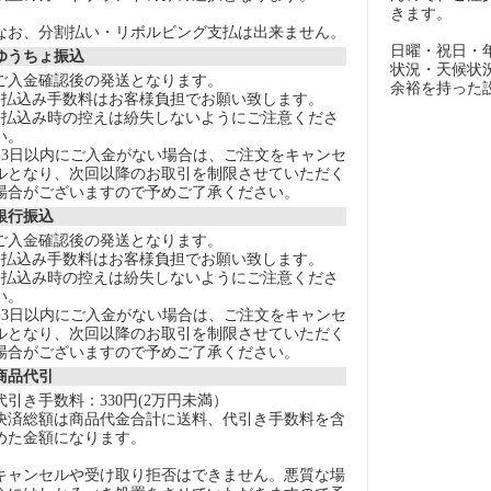
きます。
なお、分割払い・リボルビング支払は出来ません。
日曜・祝日・
ゆうちょ振込
状況・天候状
ご入金確認後の発送となります。
余裕を持った
●払込み手数料はお客様負担でお願い致します。
●払込み時の控えは紛失しないようにご注意くださ
い。
●3日以内にご入金がない場合は、ご注文をキャンセ
ルとなり、次回以降のお取引を制限させていただく
場合がございますので予めご了承ください。
銀行振込
ご入金確認後の発送となります。
●払込み手数料はお客様負担でお願い致します。
●払込み時の控えは紛失しないようにご注意くださ
い。
●3日以内にご入金がない場合は、ご注文をキャンセ
ルとなり、次回以降のお取引を制限させていただく
場合がございますので予めご了承ください。
商品代引
代引き手数料：330円(2万円未満）
決済総額は商品代金合計に送料、代引き手数料を含
めた金額になります。
キャンセルや受け取り拒否はできません。悪質な場