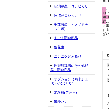
日
新潟県産 コシヒカリ
6
7
13
1
魚沼産コシヒカリ
20
2
27
2
千葉県産 ヒメノモチ
※
（もち米）
す
ざ
えごま関連商品
落花生
ニンニク関連商品
理想郷栽培のその他野
菜・関連商品
オプション（精米加工
代・小分け代等）
米粉麺(フォー)
米粉パン