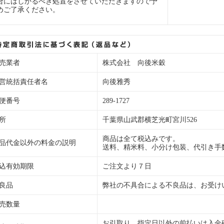
合にはしかるべき処置をさせていただきますので予
めご了承ください。
売業者
株式会社 向後米穀
営統括責任者名
向後雅秀
便番号
289-1727
所
千葉県山武郡横芝光町宮川526
商品は全て税込みです。
品代金以外の料金の説明
送料、精米料、小分け包装、代引き手
込有効期限
ご注文より７日
良品
弊社の不具合による不良品は、お受け
売数量
お引取り、指定日以外の前払いは入金