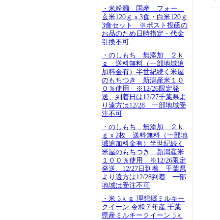
・米粉麺 国産 フォー
玄米120ｇｘ3食・白米120ｇ
3食セット ※ポスト投函の
お品のため日時指定・代金
引換不可
・のしもち 無添加 ２ｋ
ｇ 送料無料（一部地域追
加料金有）半世紀続く米屋
のもちつき 新潟産米１０
０％使用 ※12/26限定発
送、到着日は12/27千葉県よ
り遠方は12/28 一部地域受
注不可
・のしもち 無添加 ２ｋ
ｇｘ2枚 送料無料（一部地
域追加料金有）半世紀続く
米屋のもちつき 新潟産米
１００％使用 ※12/26限定
発送、12/27日到着、千葉県
より遠方は12/28到着 一部
地域は受注不可
・米 5ｋｇ 理想郷ミルキー
クイーン 令和７年産 千葉
県産ミルキークイーン 5ｋ