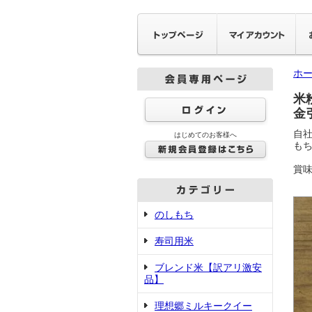
ホ
米
金
自
はじめてのお客様へ
も
賞味
のしもち
寿司用米
ブレンド米【訳アリ激安
品】
理想郷ミルキークイー