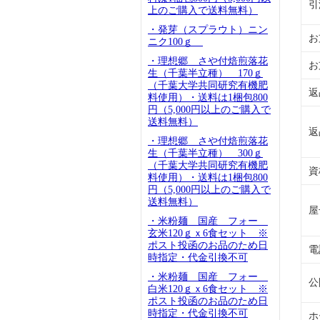
引
上のご購入で送料無料）
・発芽（スプラウト）ニン
お
ニク100ｇ
・理想郷 さや付焙煎落花
お
生（千葉半立種） 170ｇ
（千葉大学共同研究有機肥
返
料使用）・送料は1梱包800
円（5,000円以上のご購入で
送料無料）
返
・理想郷 さや付焙煎落花
生（千葉半立種） 300ｇ
（千葉大学共同研究有機肥
資
料使用）・送料は1梱包800
円（5,000円以上のご購入で
送料無料）
屋
・米粉麺 国産 フォー
玄米120ｇｘ6食セット ※
ポスト投函のお品のため日
電
時指定・代金引換不可
・米粉麺 国産 フォー
公
白米120ｇｘ6食セット ※
ポスト投函のお品のため日
時指定・代金引換不可
ホ