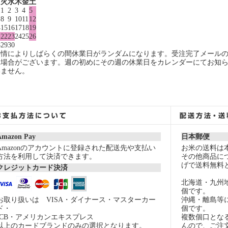
月
火
水
木
金
土
1
2
3
4
5
8
9
10
11
12
4
15
16
17
18
19
1
22
23
24
25
26
8
29
30
事情によりしばらくの間休業日がランダムになります。受注完了メール
る場合がございます。週の初めにその週の休業日をカレンダーにてお知
いません。
Amazon Pay
日本郵便
Amazonのアカウントに登録された配送先や支払い
お米の送料は
方法を利用して決済できます。
その他商品につ
げで送料無料
クレジットカード決済
北海道・九州
個です。
お取り扱いは VISA・ダイナース・マスターカー
沖縄・離島等
ド・
個です。
JCB・アメリカンエキスプレス
複数個口とな
以上のカードブランドのみの選択となります。
んので、ご注