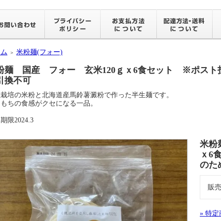
ーム
米粉麺(フォー)
＞
粉麺 国産 フォー 玄米120ｇｘ6食セット ※ポス
引換不可
社栽培の米粉と北海道産馬鈴薯澱粉で作った半生麺です。
ちもちの食感がクセになる一品。
期限2024.3
米粉
ｘ6
のた
販
» 特