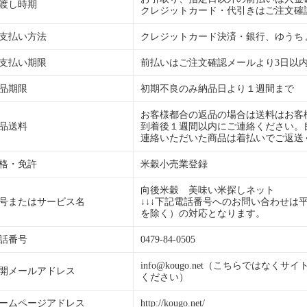
渡し時期
クレジットカード・代引きはご注文確
支払い方法
クレジットカード決済・銀行、ゆうち
支払い期限
前払いはご注文確認メールより3日以
品期限
初期不良のみ納品日より１週間まで
お客様都合の返品の場合は送料はお客
品送料
到着後１週間以内にご連絡ください。
連絡いただいた商品は着払いでご返送
格・免許
米穀小売業登録
向後米穀 美味い米探しネット
号またはサービス名
↓↓↓下記電話番号へのお問い合わせは平日のA
を除く）の対応となります。
話番号
0479-84-0505
info@kougo.net（こちらではな
開メールアドレス
ください）
ームページアドレス
http://kougo.net/