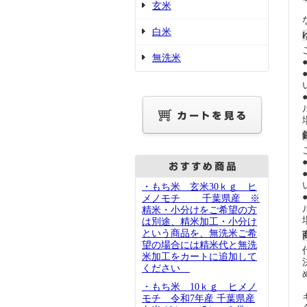
玄米
白米
無洗米
・もち米 玄米30ｋｇ ヒ
メノモチ 千葉県産 ※
精米・小分けをご希望の方
は別途、精米加工・小分け
という商品を、無洗米ご希
望の場合には精米代と無洗
米加工をカートに追加して
ください
・もち米 10ｋｇ ヒメノ
モチ 令和7年産 千葉県産