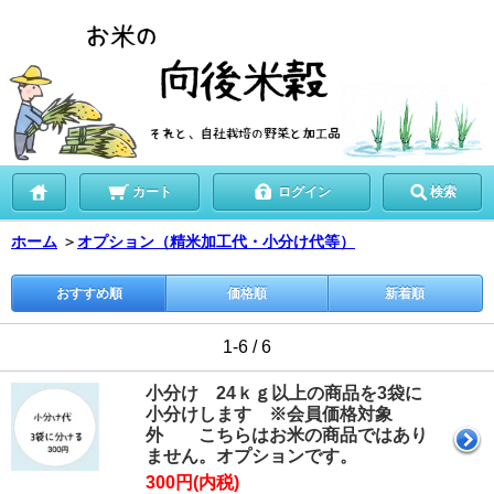
カート
ログイン
検索
ホーム
＞
オプション（精米加工代・小分け代等）
おすすめ順
価格順
新着順
1-6 / 6
小分け 24ｋｇ以上の商品を3袋に
小分けします ※会員価格対象
外 こちらはお米の商品ではあり
ません。オプションです。
300円(内税)