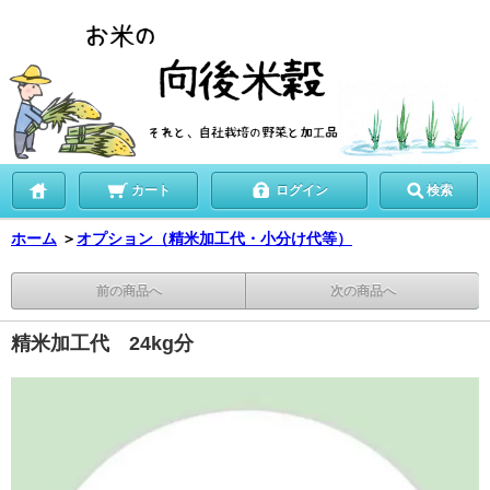
カート
ログイン
検索
ホーム
＞
オプション（精米加工代・小分け代等）
前の商品へ
次の商品へ
精米加工代 24kg分