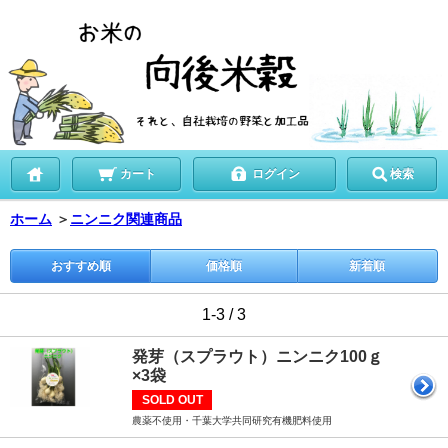
カート
ログイン
検索
ホーム
＞
ニンニク関連商品
おすすめ順
価格順
新着順
1-3 / 3
発芽（スプラウト）ニンニク100ｇ
×3袋
SOLD OUT
農薬不使用・千葉大学共同研究有機肥料使用