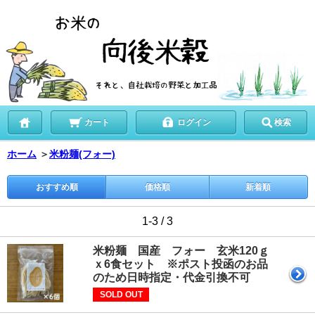
カート
ログイン
検索
ホーム
＞
米粉麺(フォー)
おすすめ順
価格順
新着順
1-3 / 3
米粉麺 国産 フォー 玄米120ｇ
ｘ6食セット ※ポスト投函のお品
のため日時指定・代金引換不可
SOLD OUT