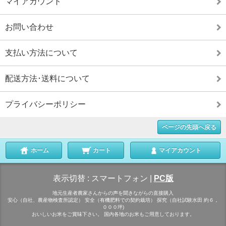
マイアカウント
お問い合わせ
支払い方法について
配送方法･送料について
プライバシーポリシー
ページの先頭へ戻る
ホーム
カート
マイアカウント
表示切替 :
スマートフォン
|
PC版
地元生産者農家さんからの声を聞きながらの直接購入
安心（自社、農産物検査所認定） 安全（有機肥料での契約栽培） 探究（自社試験水田 約６，
０００坪)
おいしいお米をご賞味下さい。 国内各地のお米もご用意しております。