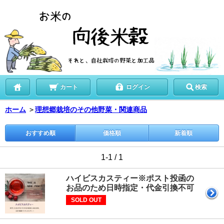
カート
ログイン
検索
ホーム
＞
理想郷栽培のその他野菜・関連商品
おすすめ順
価格順
新着順
1-1 / 1
ハイビスカスティー※ポスト投函の
お品のため日時指定・代金引換不可
SOLD OUT