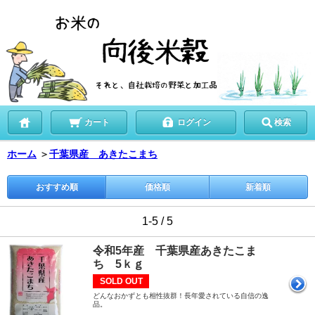
カート
ログイン
検索
ホーム
＞
千葉県産 あきたこまち
おすすめ順
価格順
新着順
1-5 / 5
令和5年産 千葉県産あきたこま
ち 5ｋｇ
SOLD OUT
どんなおかずとも相性抜群！長年愛されている自信の逸
品。