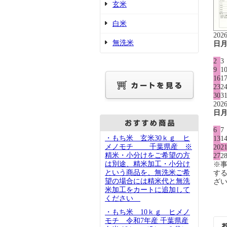
玄米
白米
202
無洗米
日
2
3
9
1
16
1
23
2
30
3
202
日
6
7
・もち米 玄米30ｋｇ ヒ
13
1
メノモチ 千葉県産 ※
20
2
精米・小分けをご希望の方
27
2
は別途、精米加工・小分け
※
という商品を、無洗米ご希
す
望の場合には精米代と無洗
ざ
米加工をカートに追加して
ください
・もち米 10ｋｇ ヒメノ
モチ 令和7年産 千葉県産