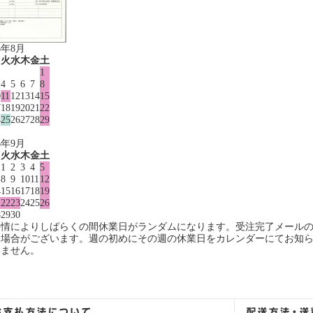
6年8月
月
火
水
木
金
土
1
4
5
6
7
8
0
11
12
13
14
15
7
18
19
20
21
22
4
25
26
27
28
29
1
6年9月
月
火
水
木
金
土
1
2
3
4
5
8
9
10
11
12
4
15
16
17
18
19
1
22
23
24
25
26
8
29
30
事情によりしばらくの間休業日がランダムになります。受注完了メール
る場合がございます。週の初めにその週の休業日をカレンダーにてお知
いません。