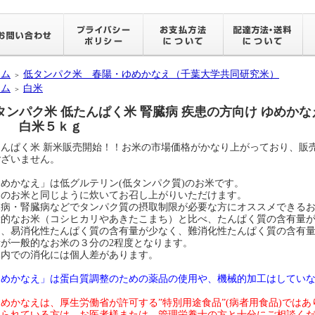
ーム
低タンパク米 春陽・ゆめかなえ（千葉大学共同研究米）
＞
ーム
白米
＞
タンパク米 低たんぱく米 腎臓病 疾患の方向け ゆめかな
） 白米５ｋｇ
たんぱく米 新米販売開始！！お米の市場価格がかなり上がっており、販
ございません。
めかなえ」は低グルテリン(低タンパク質)のお米です。
通のお米と同じように炊いてお召し上がりいただけます。
尿病・腎臓病などでタンパク質の摂取制限が必要な方にオススメできる
般的なお米（コシヒカリやあきたこまち）と比べ、たんぱく質の含有量
た、易消化性たんぱく質の含有量が少なく、難消化性たんぱく質の含有
量が一般的なお米の３分の2程度となります。
体内での消化には個人差があります。
ゆめかなえ」は蛋白質調整のための薬品の使用や、機械的加工はしてい
めかなえは、厚生労働省が許可する”特別用途食品”(病者用食品)では
けられている方は、お医者様または、管理栄養士の方と十分にご相談く