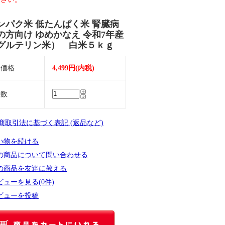
ンパク米 低たんぱく米 腎臓病
の方向け ゆめかなえ 令和7年産
グルテリン米） 白米５ｋｇ
売価格
4,499円(内税)
入数
定商取引法に基づく表記 (返品など)
い物を続ける
の商品について問い合わせる
の商品を友達に教える
ビューを見る(0件)
ビューを投稿