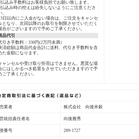
●払込み手数料はお客様負担でお願い致します。
●払込み時の控えは紛失しないようにご注意くださ
い。
●3日以内にご入金がない場合は、ご注文をキャンセ
ルとなり、次回以降のお取引を制限させていただく
場合がございますので予めご了承ください。
商品代引
代引き手数料：330円(2万円未満）
決済総額は商品代金合計に送料、代引き手数料を含
めた金額になります。
キャンセルや受け取り拒否はできません。悪質な場
合にはしかるべき処置をさせていただきますので予
めご了承ください。
売業者
株式会社 向後米穀
営統括責任者名
向後雅秀
便番号
289-1727