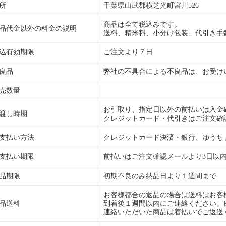
所
千葉県山武郡横芝光町宮川526
商品は全て税込みです。
品代金以外の料金の説明
送料、精米料、小分け包装、代引き手
込有効期限
ご注文より７日
良品
弊社の不具合による不良品は、お受け
売数量
お引取り、指定日以外の前払いは入金
渡し時期
クレジットカード・代引きはご注文確
支払い方法
クレジットカード決済・銀行、ゆうち
支払い期限
前払いはご注文確認メールより3日以
品期限
初期不良のみ納品日より１週間まで
お客様都合の返品の場合は送料はお客
品送料
到着後１週間以内にご連絡ください。
連絡いただいた商品は着払いでご返送