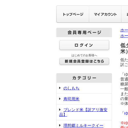
ホ
ホ
低
米
はじめてのお客様へ
低
訳
「ゆ
普
糖
のしもち
一
ま
の
寿司用米
※
ブレンド米【訳アリ激安
「
品】
※ゆ
理想郷ミルキークイー
受