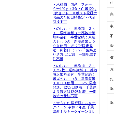
住
・米粉麺 国産 フォー
玄米120ｇｘ3食・白米120ｇ
3食セット ※ポスト投函の
商
お品のため日時指定・代金
引換不可
申
・のしもち 無添加 ２ｋ
ｇ 送料無料（一部地域追
不
加料金有）半世紀続く米屋
のもちつき 新潟産米１０
販
０％使用 ※12/26限定発
送、到着日は12/27千葉県よ
り遠方は12/28 一部地域受
引
注不可
・のしもち 無添加 ２ｋ
お
ｇｘ2枚 送料無料（一部地
域追加料金有）半世紀続く
米屋のもちつき 新潟産米
お
１００％使用 ※12/26限定
発送、12/27日到着、千葉県
返
より遠方は12/28到着 一部
地域は受注不可
返
・米 5ｋｇ 理想郷ミルキー
クイーン 令和７年産 千葉
県産ミルキークイーン 5ｋ