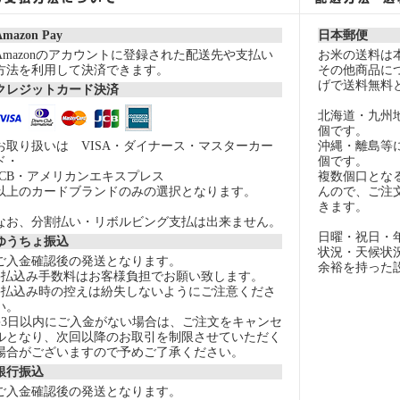
Amazon Pay
日本郵便
Amazonのアカウントに登録された配送先や支払い
お米の送料は
方法を利用して決済できます。
その他商品につ
げで送料無料
クレジットカード決済
北海道・九州
個です。
お取り扱いは VISA・ダイナース・マスターカー
沖縄・離島等
ド・
個です。
JCB・アメリカンエキスプレス
複数個口とな
以上のカードブランドのみの選択となります。
んので、ご注
きます。
なお、分割払い・リボルビング支払は出来ません。
日曜・祝日・
ゆうちょ振込
状況・天候状
ご入金確認後の発送となります。
余裕を持った
●払込み手数料はお客様負担でお願い致します。
●払込み時の控えは紛失しないようにご注意くださ
い。
●3日以内にご入金がない場合は、ご注文をキャンセ
ルとなり、次回以降のお取引を制限させていただく
場合がございますので予めご了承ください。
銀行振込
ご入金確認後の発送となります。