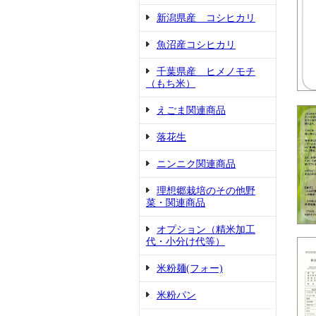
新潟県産 コシヒカリ
魚沼産コシヒカリ
千葉県産 ヒメノモチ
（もち米）
えごま関連商品
落花生
ニンニク関連商品
理想郷栽培のその他野
菜・関連商品
オプション（精米加工
代・小分け代等）
米粉麺(フォー)
米粉パン