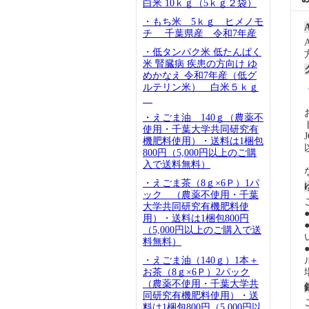
白米 10ｋｇ（5ｋｇ２袋）
・もち米 5ｋｇ ヒメノモ
チ 千葉県産 令和7年産
・低タンパク米 低たんぱく
米 腎臓病 疾患の方向け ゆ
めかなえ 令和7年産（低グ
ルテリン米） 白米５ｋｇ
・えごま油 140ｇ（農薬不
使用・千葉大学共同研究有
機肥料使用）・送料は1梱包
800円（5,000円以上のご購
入で送料無料）
・えごま茶（8ｇ×6Ｐ）1パ
ック （農薬不使用・千葉
大学共同研究有機肥料使
用）・送料は1梱包800円
（5,000円以上のご購入で送
料無料）
・えごま油（140ｇ）1本＋
お茶（8ｇ×6Ｐ）2パック
（農薬不使用・千葉大学共
同研究有機肥料使用）・送
料は1梱包800円（5,000円以