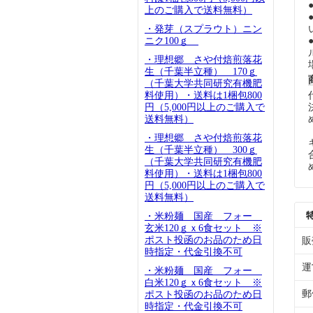
上のご購入で送料無料）
・発芽（スプラウト）ニン
ニク100ｇ
・理想郷 さや付焙煎落花
生（千葉半立種） 170ｇ
（千葉大学共同研究有機肥
料使用）・送料は1梱包800
円（5,000円以上のご購入で
送料無料）
・理想郷 さや付焙煎落花
生（千葉半立種） 300ｇ
（千葉大学共同研究有機肥
料使用）・送料は1梱包800
円（5,000円以上のご購入で
送料無料）
・米粉麺 国産 フォー
玄米120ｇｘ6食セット ※
ポスト投函のお品のため日
販
時指定・代金引換不可
運
・米粉麺 国産 フォー
白米120ｇｘ6食セット ※
郵
ポスト投函のお品のため日
時指定・代金引換不可