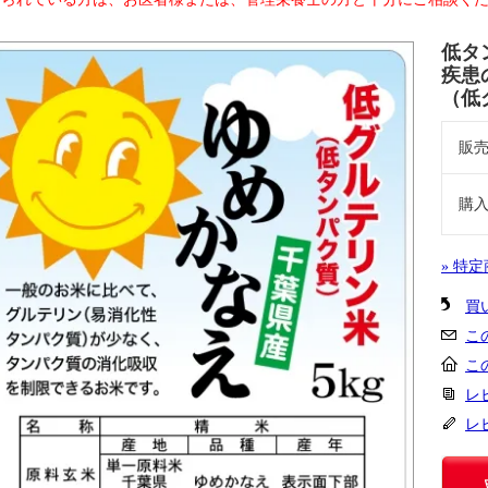
低タ
疾患
（低
販
購
» 特
買
こ
こ
レ
レ