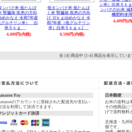
ン米）白米５ｋ
タンパク米 低たんぱ
低タンパク米 低たんぱ
ンパクのお米 減
米 腎臓病 疾患の方向
く米 腎臓病 疾患の方向
機肥料使
ゆめかなえ 令和7年産
け 10ｋｇゆめかなえ 令
4,499円(
低グルテリン米） 白
和7年産（低グルテリン
米５ｋｇ
米）白米５ｋｇｘ2
4,499円(内税)
8,599円(内税)
全 [4] 商品中 [1-4] 商品を表示してい
Amazon Pay
日本郵便
Amazonのアカウントに登録された配送先や支払い
お米の送料は
方法を利用して決済できます。
その他商品につ
げで送料無料
クレジットカード決済
北海道・九州
個です。
お取り扱いは VISA・ダイナース・マスターカー
沖縄・離島等