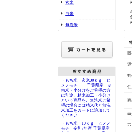
玄米
白米
無洗米
販
運
郵
・もち米 玄米30ｋｇ ヒ
メノモチ 千葉県産 ※
住
精米・小分けをご希望の方
は別途、精米加工・小分け
という商品を、無洗米ご希
商
望の場合には精米代と無洗
米加工をカートに追加して
申
ください
・もち米 10ｋｇ ヒメノ
不
モチ 令和7年産 千葉県産