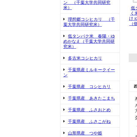
ン （千葉大学共同研究
米）
低
く
け 
理想郷コシヒカリ （千
（
葉大学共同研究米）
低タンパク米 春陽・ゆ
めかなえ（千葉大学共同研
究米）
多古米コシヒカリ
千葉県産ミルキークイー
ン
千葉県産 コシヒカリ
千葉県産 あきたこまち
千葉県産 ふさおとめ
千葉県産 ふさこがね
山形県産 つや姫