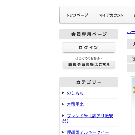
ホ
はじめてのお客様へ
のしもち
寿司用米
ブレンド米【訳アリ激安
品】
理想郷ミルキークイー