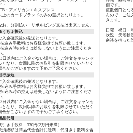
ド・
個です。
JCB・アメリカンエキスプレス
複数個口とな
以上のカードブランドのみの選択となります。
んので、ご注
きます。
なお、分割払い・リボルビング支払は出来ません。
日曜・祝日・
ゆうちょ振込
状況・天候状
ご入金確認後の発送となります。
余裕を持った
●払込み手数料はお客様負担でお願い致します。
●払込み時の控えは紛失しないようにご注意くださ
い。
●3日以内にご入金がない場合は、ご注文をキャンセ
ルとなり、次回以降のお取引を制限させていただく
場合がございますので予めご了承ください。
銀行振込
ご入金確認後の発送となります。
●払込み手数料はお客様負担でお願い致します。
●払込み時の控えは紛失しないようにご注意くださ
い。
●3日以内にご入金がない場合は、ご注文をキャンセ
ルとなり、次回以降のお取引を制限させていただく
場合がございますので予めご了承ください。
商品代引
代引き手数料：330円(2万円未満）
決済総額は商品代金合計に送料、代引き手数料を含