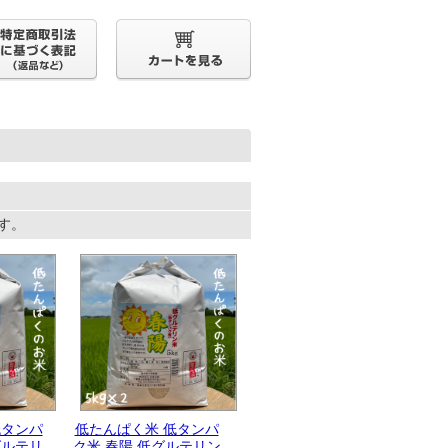
ます。
低タンパ
低たんぱく米 低タンパ
グルテリ
ク米 春陽 低グルテリン