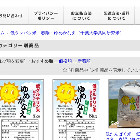
ーム
低タンパク米 春陽・ゆめかなえ（千葉大学共同研究米）
＞
[並び順を変更]
・おすすめ順
・価格順
・新着順
全 [4] 商品中 [1-4] 商品を表示してい
低たんぱく米 
ク米 春陽（低