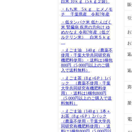
白米 10ｋｇ（5ｋｇ２袋）
販
・もち米 5ｋｇ ヒメノモ
チ 千葉県産 令和7年産
引
・低タンパク米 低たんぱく
米 腎臓病 疾患の方向け ゆ
お
めかなえ 令和7年産（低グ
ルテリン米） 白米５ｋｇ
お
・えごま油 140ｇ（農薬不
返
使用・千葉大学共同研究有
機肥料使用）・送料は1梱包
800円（5,000円以上のご購
入で送料無料）
返
・えごま茶（8ｇ×6Ｐ）1パ
ック （農薬不使用・千葉
資
大学共同研究有機肥料使
用）・送料は1梱包800円
（5,000円以上のご購入で送
屋
料無料）
・えごま油（140ｇ）1本＋
お茶（8ｇ×6Ｐ）2パック
電
（農薬不使用・千葉大学共
同研究有機肥料使用）・送
料は1梱包800円（5,000円以