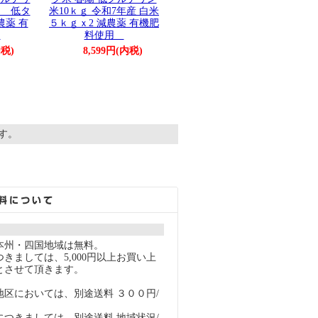
ｇ 低タ
米10ｋｇ 令和7年産 白米
農薬 有
５ｋｇｘ2 減農薬 有機肥
用
料使用
内税)
8,599円(内税)
ます。
本州・四国地域は無料。
きましては、5,000円以上お買い上
とさせて頂きます。
地区においては、別途送料 ３００円/
につきましては、別途送料 地域状況/