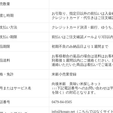
売数量
お引取り、指定日以外の前払いは入金
渡し時期
クレジットカード・代引きはご注文確
支払い方法
クレジットカード決済・銀行、ゆうち
支払い期限
前払いはご注文確認メールより3日以
品期限
初期不良のみ納品日より１週間まで
お客様都合の返品の場合は送料はお客
品送料
到着後１週間以内にご連絡ください。
連絡いただいた商品は着払いでご返送
格・免許
米穀小売業登録
向後米穀 美味い米探しネット
号またはサービス名
↓↓↓下記電話番号へのお問い合わせは平日のA
を除く）の対応となります。
話番号
0479-84-0505
info@kougo.net（こちらではな