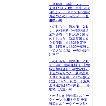
・米粉麺 国産 フォー
玄米120ｇｘ3食・白米120ｇ
3食セット ※ポスト投函の
お品のため日時指定・代金
引換不可
・のしもち 無添加 ２ｋ
ｇ 送料無料（一部地域追
加料金有）半世紀続く米屋
のもちつき 新潟産米１０
０％使用 ※12/26限定発
送、到着日は12/27千葉県よ
り遠方は12/28 一部地域受
注不可
・のしもち 無添加 ２ｋ
ｇｘ2枚 送料無料（一部地
域追加料金有）半世紀続く
米屋のもちつき 新潟産米
１００％使用 ※12/26限定
発送、12/27日到着、千葉県
より遠方は12/28到着 一部
地域は受注不可
・米 5ｋｇ 理想郷ミルキー
クイーン 令和７年産 千葉
県産ミルキークイーン 5ｋ