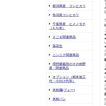
新潟県産 コシヒカリ
魚沼産コシヒカリ
千葉県産 ヒメノモチ
（もち米）
えごま関連商品
落花生
ニンニク関連商品
理想郷栽培のその他野
菜・関連商品
オプション（精米加工
代・小分け代等）
米粉麺(フォー)
米粉パン