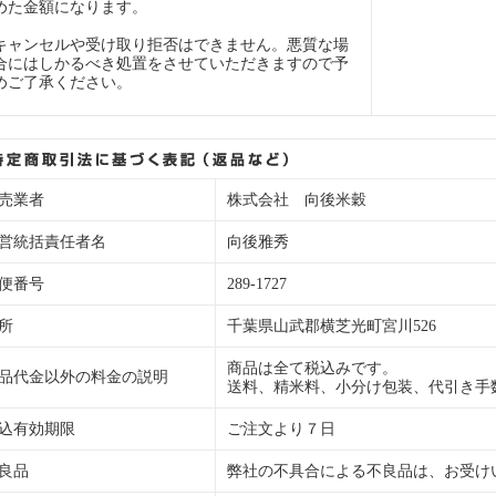
めた金額になります。
キャンセルや受け取り拒否はできません。悪質な場
合にはしかるべき処置をさせていただきますので予
めご了承ください。
売業者
株式会社 向後米穀
営統括責任者名
向後雅秀
便番号
289-1727
所
千葉県山武郡横芝光町宮川526
商品は全て税込みです。
品代金以外の料金の説明
送料、精米料、小分け包装、代引き手
込有効期限
ご注文より７日
良品
弊社の不具合による不良品は、お受け