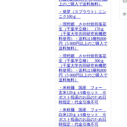
公
上のご購入で送料無料）
・発芽（スプラウト）ニン
ホ
ニク100ｇ
・理想郷 さや付焙煎落花
生（千葉半立種） 170ｇ
（千葉大学共同研究有機肥
料使用）・送料は1梱包800
円（5,000円以上のご購入で
送料無料）
・理想郷 さや付焙煎落花
生（千葉半立種） 300ｇ
（千葉大学共同研究有機肥
料使用）・送料は1梱包800
円（5,000円以上のご購入で
送料無料）
・米粉麺 国産 フォー
玄米120ｇｘ6食セット ※
ポスト投函のお品のため日
時指定・代金引換不可
・米粉麺 国産 フォー
白米120ｇｘ6食セット ※
ポスト投函のお品のため日
時指定・代金引換不可