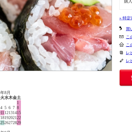
購
» 特
買
こ
こ
レ
レ
6年8月
月
火
水
木
金
土
1
4
5
6
7
8
0
11
12
13
14
15
7
18
19
20
21
22
4
25
26
27
28
29
1