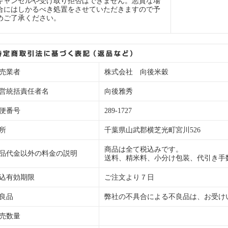
キャンセルや受け取り拒否はできません。悪質な場
合にはしかるべき処置をさせていただきますので予
めご了承ください。
売業者
株式会社 向後米穀
営統括責任者名
向後雅秀
便番号
289-1727
所
千葉県山武郡横芝光町宮川526
商品は全て税込みです。
品代金以外の料金の説明
送料、精米料、小分け包装、代引き手
込有効期限
ご注文より７日
良品
弊社の不具合による不良品は、お受け
売数量