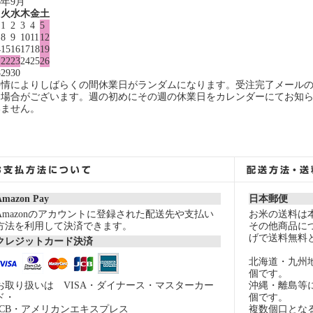
6年9月
月
火
水
木
金
土
1
2
3
4
5
8
9
10
11
12
4
15
16
17
18
19
1
22
23
24
25
26
8
29
30
事情によりしばらくの間休業日がランダムになります。受注完了メール
る場合がございます。週の初めにその週の休業日をカレンダーにてお知
いません。
Amazon Pay
日本郵便
Amazonのアカウントに登録された配送先や支払い
お米の送料は
方法を利用して決済できます。
その他商品につ
げで送料無料
クレジットカード決済
北海道・九州
個です。
お取り扱いは VISA・ダイナース・マスターカー
沖縄・離島等
ド・
個です。
JCB・アメリカンエキスプレス
複数個口とな