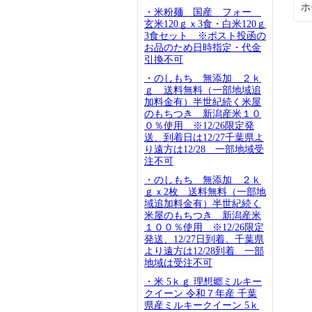
ホ
・米粉麺 国産 フォー
玄米120ｇｘ3食・白米120ｇ
3食セット ※ポスト投函の
お品のため日時指定・代金
引換不可
・のしもち 無添加 ２ｋ
ｇ 送料無料（一部地域追
加料金有）半世紀続く米屋
のもちつき 新潟産米１０
０％使用 ※12/26限定発
送、到着日は12/27千葉県よ
り遠方は12/28 一部地域受
注不可
・のしもち 無添加 ２ｋ
ｇｘ2枚 送料無料（一部地
域追加料金有）半世紀続く
米屋のもちつき 新潟産米
１００％使用 ※12/26限定
発送、12/27日到着、千葉県
より遠方は12/28到着 一部
地域は受注不可
・米 5ｋｇ 理想郷ミルキー
クイーン 令和７年産 千葉
県産ミルキークイーン 5ｋ