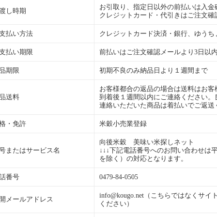
お引取り、指定日以外の前払いは入金
渡し時期
クレジットカード・代引きはご注文確
支払い方法
クレジットカード決済・銀行、ゆうち
支払い期限
前払いはご注文確認メールより3日以
品期限
初期不良のみ納品日より１週間まで
お客様都合の返品の場合は送料はお客
品送料
到着後１週間以内にご連絡ください。
連絡いただいた商品は着払いでご返送
格・免許
米穀小売業登録
向後米穀 美味い米探しネット
号またはサービス名
↓↓↓下記電話番号へのお問い合わせは平日のA
を除く）の対応となります。
話番号
0479-84-0505
info@kougo.net（こちらではな
開メールアドレス
ください）