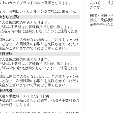
以上のカードブランドのみの選択となります。
んので、ご注
きます。
なお、分割払い・リボルビング支払は出来ません。
日曜・祝日・
ゆうちょ振込
状況・天候状
ご入金確認後の発送となります。
余裕を持った
●払込み手数料はお客様負担でお願い致します。
●払込み時の控えは紛失しないようにご注意くださ
い。
●3日以内にご入金がない場合は、ご注文をキャンセ
ルとなり、次回以降のお取引を制限させていただく
場合がございますので予めご了承ください。
銀行振込
ご入金確認後の発送となります。
●払込み手数料はお客様負担でお願い致します。
●払込み時の控えは紛失しないようにご注意くださ
い。
●3日以内にご入金がない場合は、ご注文をキャンセ
ルとなり、次回以降のお取引を制限させていただく
場合がございますので予めご了承ください。
商品代引
代引き手数料：330円(2万円未満）
決済総額は商品代金合計に送料、代引き手数料を含
めた金額になります。