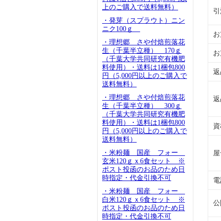
上のご購入で送料無料）
引
・発芽（スプラウト）ニン
ニク100ｇ
お
・理想郷 さや付焙煎落花
生（千葉半立種） 170ｇ
お
（千葉大学共同研究有機肥
料使用）・送料は1梱包800
返
円（5,000円以上のご購入で
送料無料）
・理想郷 さや付焙煎落花
返
生（千葉半立種） 300ｇ
（千葉大学共同研究有機肥
料使用）・送料は1梱包800
資
円（5,000円以上のご購入で
送料無料）
・米粉麺 国産 フォー
屋
玄米120ｇｘ6食セット ※
ポスト投函のお品のため日
時指定・代金引換不可
電
・米粉麺 国産 フォー
白米120ｇｘ6食セット ※
公
ポスト投函のお品のため日
時指定・代金引換不可