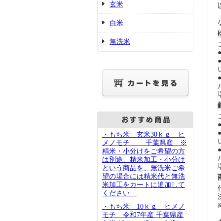
玄米
白米
無洗米
・もち米 玄米30ｋｇ ヒ
メノモチ 千葉県産 ※
精米・小分けをご希望の方
は別途、精米加工・小分け
という商品を、無洗米ご希
望の場合には精米代と無洗
米加工をカートに追加して
ください
・もち米 10ｋｇ ヒメノ
モチ 令和7年産 千葉県産