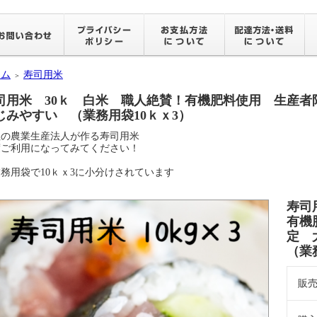
ーム
寿司用米
＞
司用米 30ｋ 白米 職人絶賛！有機肥料使用 生産者
じみやすい （業務用袋10ｋｘ3）
社の農業生産法人が作る寿司用米
度ご利用になってみてください！
務用袋で10ｋｘ3に小分けされています
寿司
有機
定 
（業
販