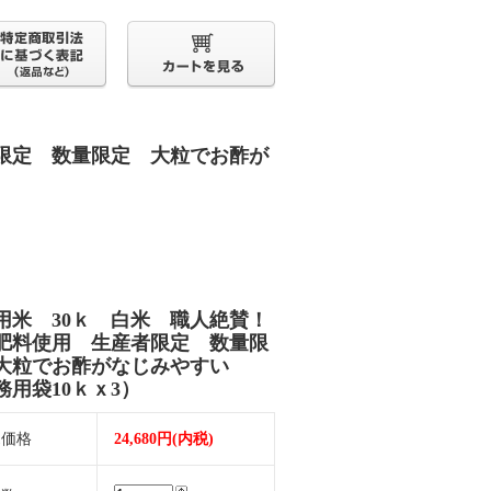
限定 数量限定 大粒でお酢が
用米 30ｋ 白米 職人絶賛！
肥料使用 生産者限定 数量限
大粒でお酢がなじみやすい
務用袋10ｋｘ3）
売価格
24,680円(内税)