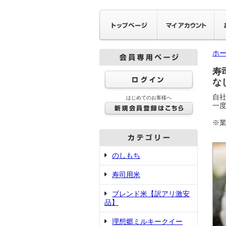
ホ
寿
な
自
はじめてのお客様へ
一
※業
のしもち
寿司用米
ブレンド米【訳アリ激安
品】
理想郷ミルキークイー