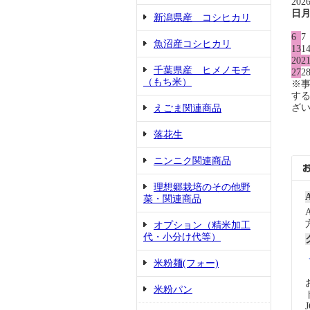
202
日
新潟県産 コシヒカリ
6
7
魚沼産コシヒカリ
13
1
20
2
千葉県産 ヒメノモチ
27
2
（もち米）
※
す
ざ
えごま関連商品
落花生
ニンニク関連商品
理想郷栽培のその他野
菜・関連商品
オプション（精米加工
代・小分け代等）
米粉麺(フォー)
米粉パン