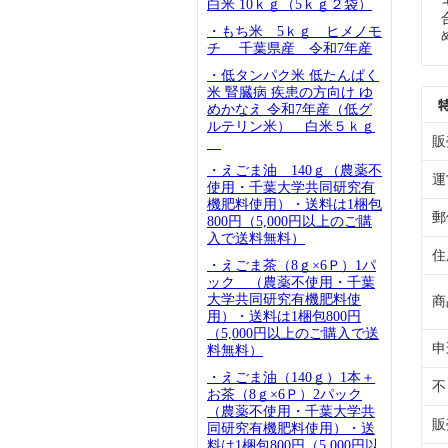
白米 10ｋｇ（5ｋｇ２袋）
・もち米 5ｋｇ ヒメノモ
チ 千葉県産 令和7年産
・低タンパク米 低たんぱく
米 腎臓病 疾患の方向け ゆ
めかなえ 令和7年産（低グ
ルテリン米） 白米５ｋｇ
販
・えごま油 140ｇ（農薬不
運
使用・千葉大学共同研究有
機肥料使用）・送料は1梱包
郵
800円（5,000円以上のご購
入で送料無料）
住
・えごま茶（8ｇ×6Ｐ）1パ
ック （農薬不使用・千葉
大学共同研究有機肥料使
商
用）・送料は1梱包800円
（5,000円以上のご購入で送
申
料無料）
・えごま油（140ｇ）1本＋
不
お茶（8ｇ×6Ｐ）2パック
（農薬不使用・千葉大学共
販
同研究有機肥料使用）・送
料は1梱包800円（5,000円以