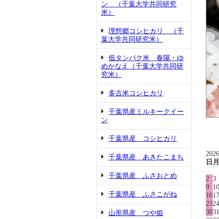
ン （千葉大学共同研究
米）
理想郷コシヒカリ （千
葉大学共同研究米）
低タンパク米 春陽・ゆ
めかなえ（千葉大学共同研
究米）
多古米コシヒカリ
千葉県産ミルキークイー
ン
千葉県産 コシヒカリ
202
千葉県産 あきたこまち
日
千葉県産 ふさおとめ
2
3
9
1
千葉県産 ふさこがね
16
1
23
2
30
3
山形県産 つや姫