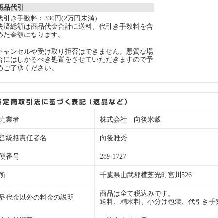
商品代引
代引き手数料：330円(2万円未満）
決済総額は商品代金合計に送料、代引き手数料を含
めた金額になります。
キャンセルや受け取り拒否はできません。悪質な場
合にはしかるべき処置をさせていただきますので予
めご了承ください。
売業者
株式会社 向後米穀
営統括責任者名
向後雅秀
便番号
289-1727
所
千葉県山武郡横芝光町宮川526
商品は全て税込みです。
品代金以外の料金の説明
送料、精米料、小分け包装、代引き手