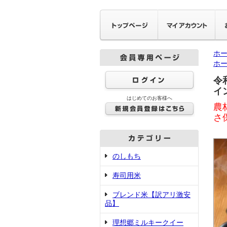
ホ
ホ
令
イ
はじめてのお客様へ
農
さ
のしもち
寿司用米
ブレンド米【訳アリ激安
品】
理想郷ミルキークイー