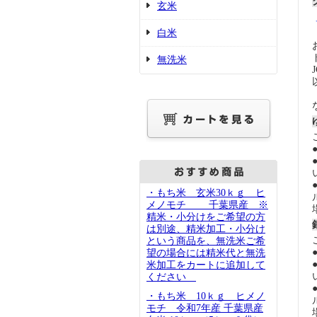
玄米
白米
無洗米
・もち米 玄米30ｋｇ ヒ
メノモチ 千葉県産 ※
精米・小分けをご希望の方
は別途、精米加工・小分け
という商品を、無洗米ご希
望の場合には精米代と無洗
米加工をカートに追加して
ください
・もち米 10ｋｇ ヒメノ
モチ 令和7年産 千葉県産