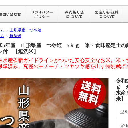
ーム
山形県産 つや姫
＞
ーム
無洗米
＞
和5年産 山形県産 つや姫 5ｋｇ 米・食味鑑定士の
ン付 【無洗米】
林水産省新ガイドラインがついた安心安全なお米。米・
保障済み。究極のモチモチ・ツヤツヤ感を出す特別栽培
令和
ｇ 
水産
米】
型
定