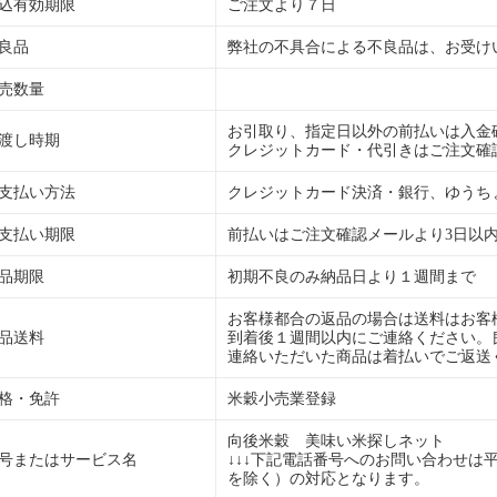
込有効期限
ご注文より７日
良品
弊社の不具合による不良品は、お受け
売数量
お引取り、指定日以外の前払いは入金
渡し時期
クレジットカード・代引きはご注文確
支払い方法
クレジットカード決済・銀行、ゆうち
支払い期限
前払いはご注文確認メールより3日以
品期限
初期不良のみ納品日より１週間まで
お客様都合の返品の場合は送料はお客
品送料
到着後１週間以内にご連絡ください。
連絡いただいた商品は着払いでご返送
格・免許
米穀小売業登録
向後米穀 美味い米探しネット
号またはサービス名
↓↓↓下記電話番号へのお問い合わせは平日のA
を除く）の対応となります。