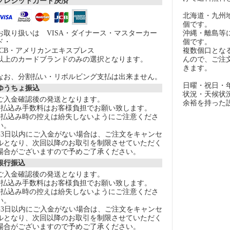
クレジットカード決済
北海道・九州
個です。
お取り扱いは VISA・ダイナース・マスターカー
沖縄・離島等
ド・
個です。
JCB・アメリカンエキスプレス
複数個口とな
以上のカードブランドのみの選択となります。
んので、ご注
きます。
なお、分割払い・リボルビング支払は出来ません。
日曜・祝日・
ゆうちょ振込
状況・天候状
ご入金確認後の発送となります。
余裕を持った
●払込み手数料はお客様負担でお願い致します。
●払込み時の控えは紛失しないようにご注意くださ
い。
●3日以内にご入金がない場合は、ご注文をキャンセ
ルとなり、次回以降のお取引を制限させていただく
場合がございますので予めご了承ください。
銀行振込
ご入金確認後の発送となります。
●払込み手数料はお客様負担でお願い致します。
●払込み時の控えは紛失しないようにご注意くださ
い。
●3日以内にご入金がない場合は、ご注文をキャンセ
ルとなり、次回以降のお取引を制限させていただく
場合がございますので予めご了承ください。