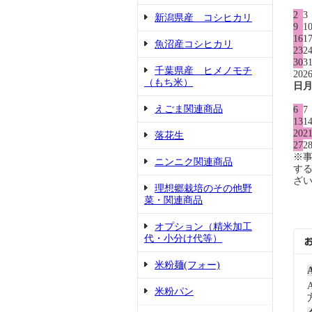
2
3
新潟県産 コシヒカリ
9
1
16
1
魚沼産コシヒカリ
23
2
30
3
千葉県産 ヒメノモチ
202
（もち米）
日
えごま関連商品
6
7
13
1
20
2
落花生
27
2
※
ニンニク関連商品
す
ざ
理想郷栽培のその他野
菜・関連商品
オプション（精米加工
代・小分け代等）
米粉麺(フォー)
米粉パン