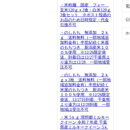
・米粉麺 国産 フォー
電
玄米120ｇｘ3食・白米120ｇ
3食セット ※ポスト投函の
公
お品のため日時指定・代金
引換不可
・のしもち 無添加 ２ｋ
ホ
ｇ 送料無料（一部地域追
加料金有）半世紀続く米屋
のもちつき 新潟産米１０
０％使用 ※12/26限定発
送、到着日は12/27千葉県よ
り遠方は12/28 一部地域受
注不可
・のしもち 無添加 ２ｋ
ｇｘ2枚 送料無料（一部地
域追加料金有）半世紀続く
米屋のもちつき 新潟産米
１００％使用 ※12/26限定
発送、12/27日到着、千葉県
より遠方は12/28到着 一部
地域は受注不可
・米 5ｋｇ 理想郷ミルキー
クイーン 令和７年産 千葉
県産ミルキークイーン 5ｋ