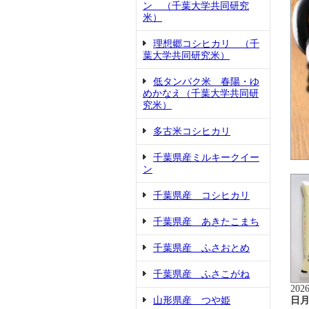
ン （千葉大学共同研究
米）
理想郷コシヒカリ （千
葉大学共同研究米）
低タンパク米 春陽・ゆ
めかなえ（千葉大学共同研
究米）
多古米コシヒカリ
千葉県産ミルキークイー
ン
千葉県産 コシヒカリ
千葉県産 あきたこまち
千葉県産 ふさおとめ
千葉県産 ふさこがね
202
日
山形県産 つや姫