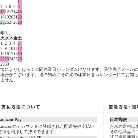
1
4
5
6
7
8
0
11
12
13
14
15
7
18
19
20
21
22
4
25
26
27
28
29
1
6年9月
月
火
水
木
金
土
1
2
3
4
5
8
9
10
11
12
4
15
16
17
18
19
1
22
23
24
25
26
8
29
30
事情によりしばらくの間休業日がランダムになります。受注完了メール
る場合がございます。週の初めにその週の休業日をカレンダーにてお知
いません。
Amazon Pay
日本郵便
Amazonのアカウントに登録された配送先や支払い
お米の送料は
方法を利用して決済できます。
その他商品につ
げで送料無料