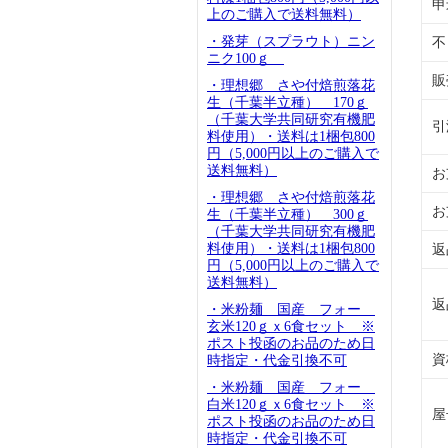
申
上のご購入で送料無料）
・発芽（スプラウト）ニン
不
ニク100ｇ
販
・理想郷 さや付焙煎落花
生（千葉半立種） 170ｇ
（千葉大学共同研究有機肥
引
料使用）・送料は1梱包800
円（5,000円以上のご購入で
送料無料）
お
・理想郷 さや付焙煎落花
お
生（千葉半立種） 300ｇ
（千葉大学共同研究有機肥
料使用）・送料は1梱包800
返
円（5,000円以上のご購入で
送料無料）
返
・米粉麺 国産 フォー
玄米120ｇｘ6食セット ※
ポスト投函のお品のため日
資
時指定・代金引換不可
・米粉麺 国産 フォー
白米120ｇｘ6食セット ※
屋
ポスト投函のお品のため日
時指定・代金引換不可