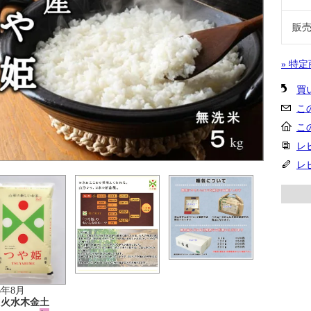
販
» 特
買
こ
こ
レ
レ
6年8月
月
火
水
木
金
土