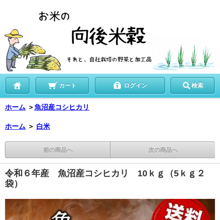
カート
ログイン
検索
ホーム
＞
魚沼産コシヒカリ
ホーム
＞
白米
前の商品へ
次の商品へ
令和６年産 魚沼産コシヒカリ 10ｋｇ（5ｋｇ２
袋）